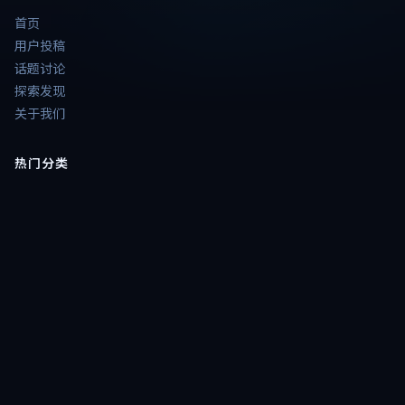
首页
用户投稿
话题讨论
探索发现
关于我们
热门分类
📺
热播大片电视剧
🎞️
大片电影精选
⭐
港台电视剧
🔥
高分大片剧
🎞️
电影
📺
电视剧
题材片单
💥
热血动作