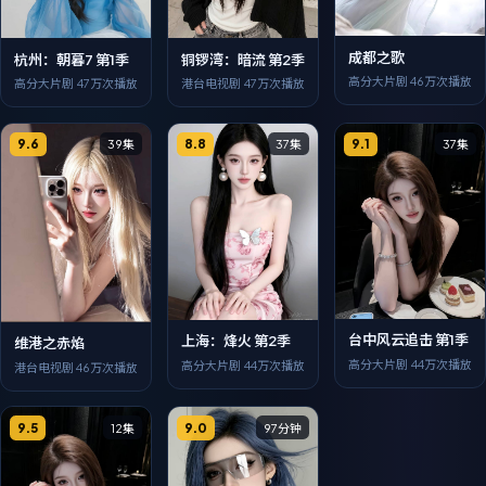
成都之歌
杭州：朝暮7 第1季
铜锣湾：暗流 第2季
高分大片剧
46万次播放
高分大片剧
47万次播放
港台电视剧
47万次播放
9.6
8.8
9.1
39集
37集
37集
台中风云追击 第1季
上海：烽火 第2季
维港之赤焰
高分大片剧
44万次播放
高分大片剧
44万次播放
港台电视剧
46万次播放
9.5
9.0
12集
97分钟