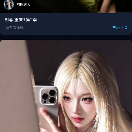
剪辑达人
朝暮·重庆3 第2季
26万次播放
52,210