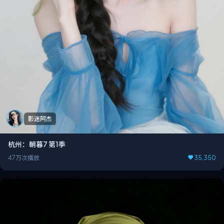
影迷阿杰
杭州：朝暮7 第1季
47万次播放
35,350